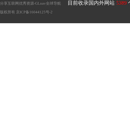
目前收录国内外网站
5389
分享互联网优秀资源-
GLnav全球导航
版权所有
京ICP备16044125号-2