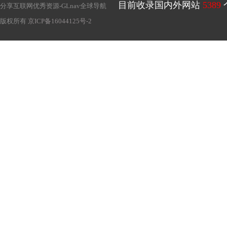
目前收录国内外网站
5389
分享互联网优秀资源-
GLnav全球导航
版权所有
京ICP备16044125号-2