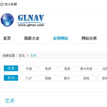
加入收藏
首页
国家大全
全球网站
网站分类
当前位置：
首页
>
艺术
国 家
中国
美国
英国
澳大利亚
法
古巴
意大利
巴西
埃及
印
类 别
门户
视频
图片
游戏
新
葡萄牙
土耳其
瑞典
捷克
荷
体育
教育
文化
搜索
美
菲律宾
希腊
丹麦
卢森堡
挪
艺术
网络
时尚
导航
品
艺术
英语