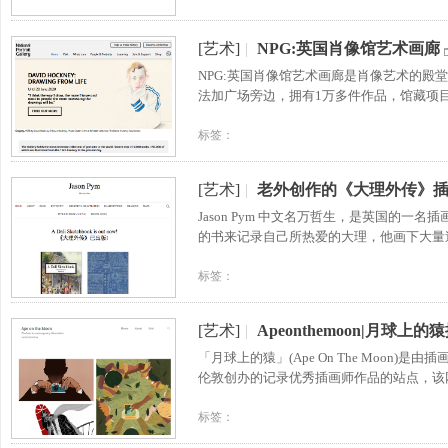
[艺术]
|
NPG:英国肖像馆艺术画廊
NPG:英国肖像馆艺术画廊是肖像艺术的殿
法加广场旁边，拥有1万多件作品，馆藏项
标签：
[艺术]
|
老外创作的《大理外传》插
​Jason Pym 中文名万哲生，是英国的
的书来记录自己所热爱的大理，他画下大量
标签：
[艺术]
|
Apeonthemoon|月球上
「月球上的猿」(Ape On The Moon)是由插画
伦敦创办的记录优秀插画师作品的站点，该
标签：