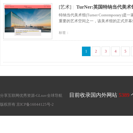
[艺术]
|
TurNer:英国特纳当代美术
特纳当代美术馆(Turner Contempo
重要的艺术空间之一，该美术馆的正式开幕曾
标签：
1
2
3
4
5
目前收录国内外网站
5389
分享互联网优秀资源-
GLnav全球导航
版权所有
京ICP备16044125号-2