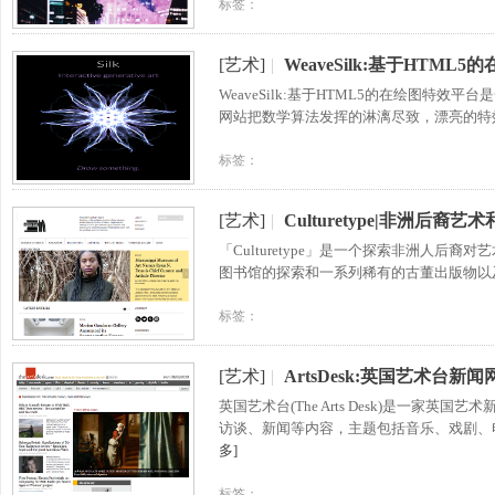
标签：
[艺术]
|
WeaveSilk:基于HTML
WeaveSilk:基于HTML5的在绘图特
网站把数学算法发挥的淋漓尽致，漂亮的特
标签：
[艺术]
|
Culturetype|非洲后裔艺
「Culturetype」是一个探索非洲人后裔对艺
图书馆的探索和一系列稀有的古董出版物以
标签：
[艺术]
|
ArtsDesk:英国艺术台新闻
英国艺术台(The Arts Desk)是一
访谈、新闻等内容，主题包括音乐、戏剧、
多]
标签：