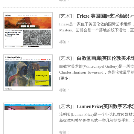
[艺术]
|
Frieze|英国国际艺术组织
Frieze是一家位于英国伦敦的国际艺术组织，旗下有
Masters。艺博会是一个落地的线下活动，
标签：
[艺术]
|
白教堂画廊|英国伦敦美术
白教堂美术馆(Whitechapel Gall
Charles Harrison Townsen
[更多]
标签：
[艺术]
|
LumenPrize|英国数字艺
流明奖(Lumen Prize)是一个征选
新媒体相关的创作形式—举凡智慧型手机、3
标签：