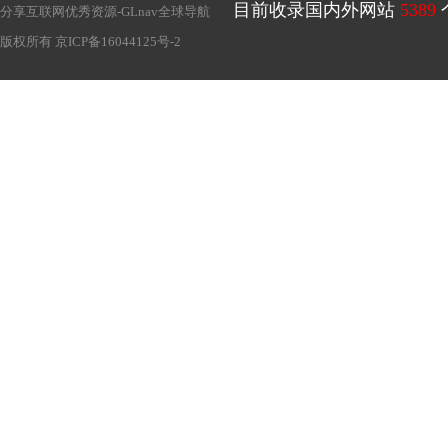
目前收录国内外网站
5389
分享互联网优秀资源-
GLnav全球导航
版权所有
京ICP备16044125号-2