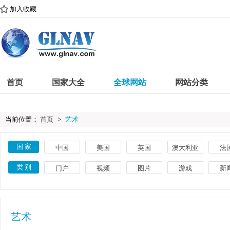
加入收藏
首页
国家大全
全球网站
网站分类
当前位置：
首页
>
艺术
国 家
中国
美国
英国
澳大利亚
法
古巴
意大利
巴西
埃及
印
类 别
门户
视频
图片
游戏
新
葡萄牙
土耳其
瑞典
捷克
荷
体育
教育
文化
搜索
美
菲律宾
希腊
丹麦
卢森堡
挪
艺术
网络
时尚
导航
品
艺术
英语