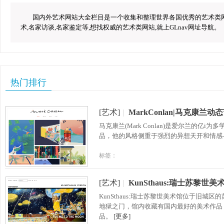
国内外艺术网站大全栏目是一个收集和整理世界各国优秀的艺术类网站
术,名家访谈,名家鉴定等,想找权威的艺术类网站,就上GLnav网址导航。
热门排行
[艺术]
|
MarkConlan|马克康兰
马克康兰(Mark Conlan)是爱尔兰的
品，他的风格侧重于强烈的异想天开和情感
标签：
[艺术]
|
KunSthaus:瑞士苏黎世美
KunSthaus:瑞士苏黎世美术馆位于旧
地狱之门，馆内收藏有国内最好的美术作品
品。
[更多]