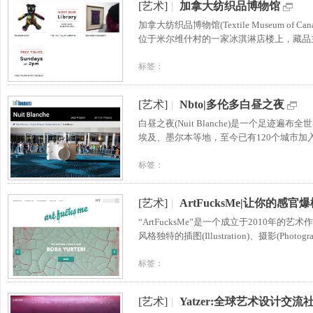
[艺术]
|
加拿大纺织品博物馆
加拿大纺织品博物馆(Textile Museum 
位于米尔维什村的一家冰淇淋店楼上，藏品
标签：
[艺术]
|
Nbto|多伦多白昼之夜
白昼之夜(Nuit Blanche)是一个足
埃及、墨尔本等地，至今已有120个城市
标签：
[艺术]
|
ArtFucksMe|让你的感
“ArtFucksMe”是一个成立于2010
风格独特的插图(Illustration)、摄影(Phot
标签：
[艺术]
|
Yatzer:全球艺术设计交流