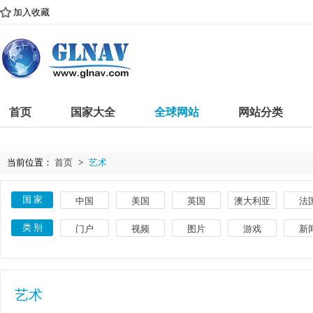
加入收藏
首页
国家大全
全球网站
网站分类
当前位置：
首页
>
艺术
国 家
中国
美国
英国
澳大利亚
法
古巴
意大利
巴西
埃及
印
类 别
门户
视频
图片
游戏
新
葡萄牙
土耳其
瑞典
捷克
荷
体育
教育
文化
搜索
美
菲律宾
希腊
丹麦
卢森堡
挪
艺术
网络
时尚
导航
品
艺术
英语