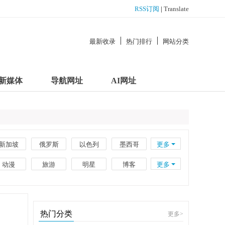
RSS订阅
|
Translate
最新收录
热门排行
网站分类
新媒体
导航网址
AI网址
新加坡
俄罗斯
以色列
墨西哥
更多
南非
新西兰
瑞士
波兰
动漫
旅游
明星
博客
更多
越南
印度尼西亚
伊朗
阿联酋
企业
工具
百科
政府
外贸
电子书籍
理财
大学
热门分类
更多
>