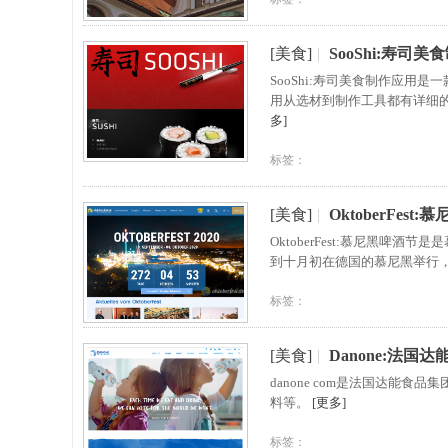
[美食]
|
SooShi:寿司
SooShi:寿司美食制作应用
用从选材到制作工具都有详细
多]
标签：
[美食]
|
OktoberFest
OktoberFest:慕尼黑
到十月初在德国的慕尼黑举行，
标签：
[美食]
|
Danone:法国
danone com是法国达能
料等。
[更多]
标签：