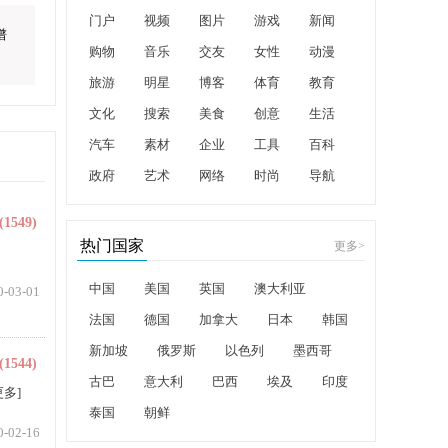
门户
视频
图片
游戏
新闻
谱
购物
音乐
交友
女性
动漫
旅游
明星
博客
体育
教育
文化
搜索
美食
创意
生活
汽车
素材
企业
工具
百科
政府
艺术
网络
时尚
导航
(1549)
热门国家
更多
>
中国
美国
英国
澳大利亚
0-03-01
法国
德国
加拿大
日本
韩国
新加坡
俄罗斯
以色列
墨西哥
(1544)
古巴
意大利
巴西
埃及
印度
更多]
泰国
朝鲜
0-02-16