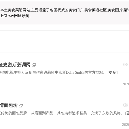
土美食菜谱网站,主要涵盖了各国权威的美食门户,美食菜谱社区,美食图片,菜
GLnav网址导航。
:迪莉娅史密斯烹调网
网站，英国电视主持人及食谱作家迪莉娅史密斯Delia Smith的官方网站。
[更多]
202
欧风情面包坊
坊是一家传统的面包品牌，从店面到产品，其包装都追求精美，充满了东欧的风格。
[
202