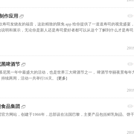
美食制作应用
是一款寿司发烧友的福音，这款精致的限免 app 给你提供了一道道寿司的视觉盛宴
的说明和展示，无论你是新人还是寿司爱好者都可以从这个了解到什么才是寿
201
:慕尼黑啤酒节
啤酒节是是慕尼黑一年中最盛大的活动，也是世界三大啤酒节之一， 啤酒节华丽夜景每年
持续两周，活动一共举行16天。
[更多]
201
达能食品集团
食品集团官方网站，创建于1966年，总部设在法国巴黎，主要产品包括鲜乳制品、饼
201