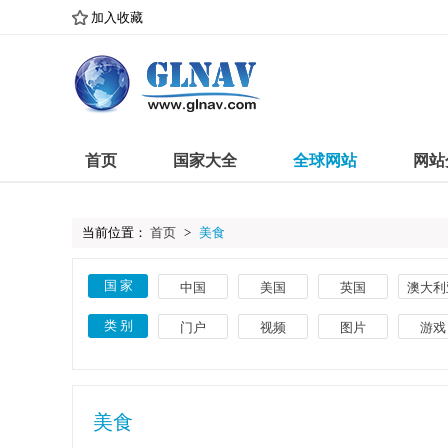
加入收藏
首页
国家大全
全球网站
网站
当前位置：
首页
>
美食
国 家
中国
美国
英国
澳大利
古巴
意大利
巴西
埃及
类 别
门户
视频
图片
游戏
葡萄牙
土耳其
瑞典
捷克
体育
教育
文化
搜索
菲律宾
希腊
丹麦
卢森
艺术
网络
时尚
导航
美食
英语