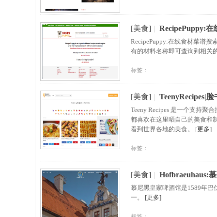
[美食]
|
RecipePupp
RecipePuppy:在线食
有的材料名称即可查询到相关
标签：
[美食]
|
TeenyRecip
Teeny Recipes 是一个
都喜欢在这里晒自己的美食和制
看到世界各地的美食。
[更多]
标签：
[美食]
|
Hofbraeuhau
慕尼黑皇家啤酒馆是1589年
一。
[更多]
标签：