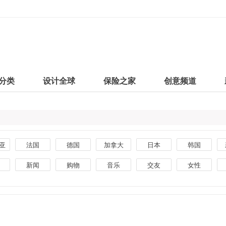
分类
设计全球
保险之家
创意频道
亚
法国
德国
加拿大
日本
韩国
印度
泰国
朝鲜
马来西亚
阿根廷
新闻
购物
音乐
交友
女性
荷兰
西班牙
芬兰
乌克兰
爱尔兰
美食
创意
生活
汽车
素材
堡
挪威
尼日利亚
品牌
杂志
银行
手机
摄影