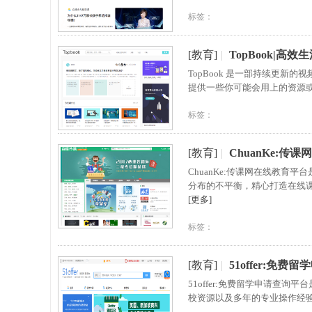
标签：
[教育]
|
TopBook|高
TopBook 是一部持续更
提供一些你可能会用上的资源
标签：
[教育]
|
ChuanKe:传
ChuanKe:传课网在线教
分布的不平衡，精心打造在线
[更多]
标签：
[教育]
|
51offer:免费
51offer:免费留学申请
校资源以及多年的专业操作经