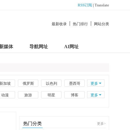
RSS订阅
|
Translate
最新收录
热门排行
网站分类
新媒体
导航网址
AI网址
新加坡
俄罗斯
以色列
墨西哥
更多
南非
新西兰
瑞士
波兰
动漫
旅游
明星
博客
更多
越南
印度尼西亚
伊朗
阿联酋
企业
工具
百科
政府
外贸
电子书籍
理财
大学
热门分类
更多
>