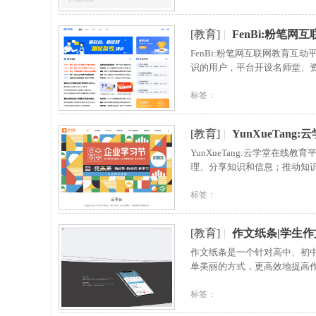
[教育]
|
FenBi:粉笔网
FenBi:粉笔网互联网教育
识的用户，平台开设名师堂、
标签：
[教育]
|
YunXueTan
YunXueTang:云学堂在
理、分享知识和信息；推动知
标签：
[教育]
|
作文纸条|学生
作文纸条是一个针对高中、初
单美丽的方式，更高效地提高
标签：