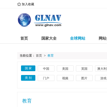
加入收藏
首页
国家大全
全球网站
网站
当前位置：
首页
>
教育
国 家
中国
美国
英国
澳大利
古巴
意大利
巴西
埃及
类 别
门户
视频
图片
游戏
葡萄牙
土耳其
瑞典
捷克
体育
教育
文化
搜索
菲律宾
希腊
丹麦
卢森
艺术
网络
时尚
导航
教育
英语