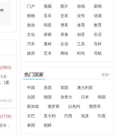
门户
视频
图片
游戏
新闻
,中
购物
音乐
交友
女性
动漫
旅游
明星
博客
体育
教育
文化
搜索
美食
创意
生活
汽车
素材
企业
工具
百科
政府
艺术
网络
时尚
导航
(2803)
热门国家
更多
>
计从
询。
[更
中国
美国
英国
澳大利亚
法国
德国
加拿大
日本
韩国
0-03-22
新加坡
俄罗斯
以色列
墨西哥
古巴
意大利
巴西
埃及
印度
(1758)
使命，
泰国
朝鲜