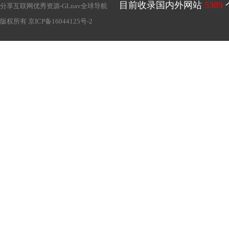
目前收录国内外网站
5389
分享互联网优秀资源-
GLnav全球导航
版权所有
京ICP备16044125号-2