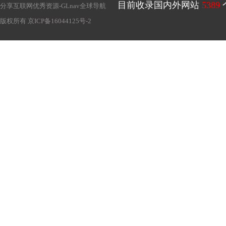
目前收录国内外网站
5389
分享互联网优秀资源-
GLnav全球导航
版权所有
京ICP备16044125号-2