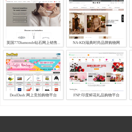
英国77Diamonds钻石网上销售...
NA-KD|瑞典时尚品牌购物网
DealDash:网上竞拍购物平台
FNP:印度鲜花礼品购物平台