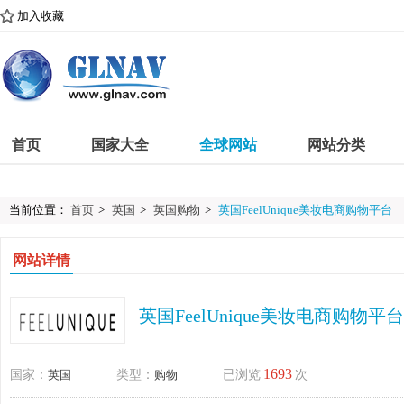
加入收藏
首页
国家大全
全球网站
网站分类
当前位置：
首页
>
英国
>
英国购物
>
英国FeelUnique美妆电商购物平台
网站详情
英国FeelUnique美妆电商购物平台
1693
国家：
英国
类型：
购物
已浏览
次