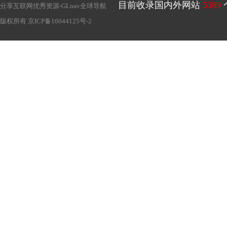
目前收录国内外网站
5389
分享互联网优秀资源-
GLnav全球导航
版权所有
京ICP备16044125号-2