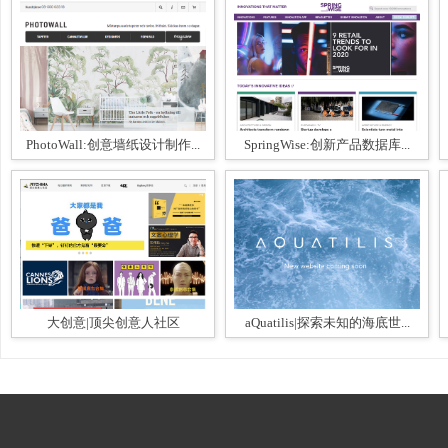
PhotoWall:创意墙纸设计制作...
SpringWise:创新产品数据库...
大创意|顶尖创意人社区
aQuatilis|探索未知的海底世...