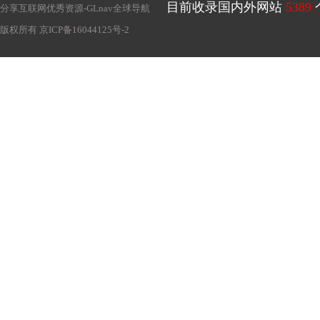
目前收录国内外网站
5389
分享互联网优秀资源-
GLnav全球导航
版权所有
京ICP备16044125号-2