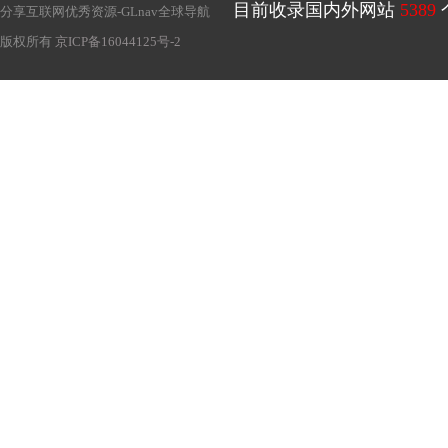
目前收录国内外网站
5389
分享互联网优秀资源-
GLnav全球导航
版权所有
京ICP备16044125号-2