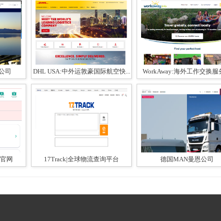
务公司
DHL USA:中外运敦豪国际航空快...
WorkAway:海外工作交换
递官网
17Track|全球物流查询平台
德国MAN曼恩公司