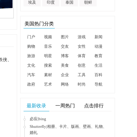
埃及
印度
泰国
朝鲜
美国热门分类
门户
视频
图片
游戏
新闻
购物
音乐
交友
女性
动漫
旅游
明星
博客
体育
教育
钢铁侠、
文化
搜索
美食
创意
生活
汽车
素材
企业
工具
百科
政府
艺术
网络
时尚
导航
最新收录
一周热门
点击排行
必应|bing
Shutterfly|相册、卡片、版画、壁画、礼物、
婚礼