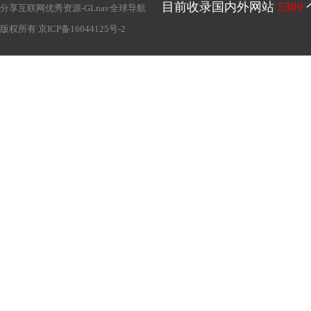
目前收录国内外网站
5389
分享互联网优秀资源-
GLnav全球导航
版权所有
京ICP备16044125号-2