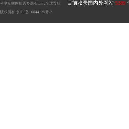
目前收录国内外网站
5389
分享互联网优秀资源-
GLnav全球导航
版权所有
京ICP备16044125号-2
oStokset.fi网站整合了芬兰本地大约40多家独立的
别，所不同的就是价格的差异，用户可以在网上付款实体店取货。