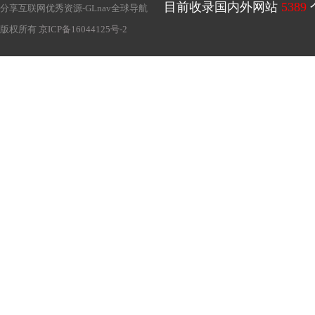
目前收录国内外网站
5389
分享互联网优秀资源-
GLnav全球导航
版权所有
京ICP备16044125号-2