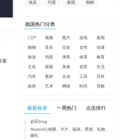
埃及
印度
泰国
朝鲜
德国热门分类
门户
视频
图片
游戏
新闻
购物
音乐
交友
女性
动漫
旅游
明星
博客
体育
教育
容索
文化
搜索
美食
创意
生活
汽车
素材
企业
工具
百科
政府
艺术
网络
时尚
导航
最新收录
一周热门
点击排行
必应|bing
Shutterfly|相册、卡片、版画、壁画、礼物、
婚礼