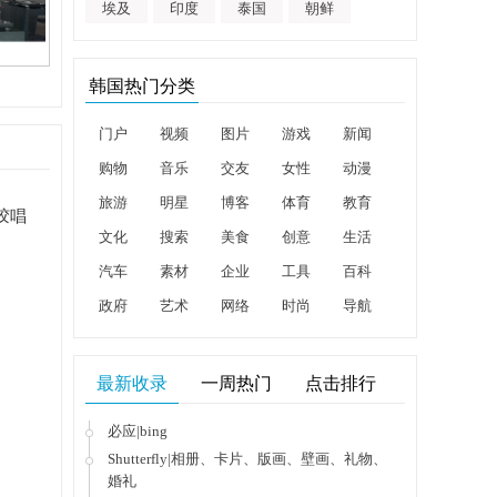
埃及
印度
泰国
朝鲜
韩国热门分类
门户
视频
图片
游戏
新闻
购物
音乐
交友
女性
动漫
旅游
明星
博客
体育
教育
黑胶唱
文化
搜索
美食
创意
生活
汽车
素材
企业
工具
百科
政府
艺术
网络
时尚
导航
最新收录
一周热门
点击排行
必应|bing
Shutterfly|相册、卡片、版画、壁画、礼物、
婚礼