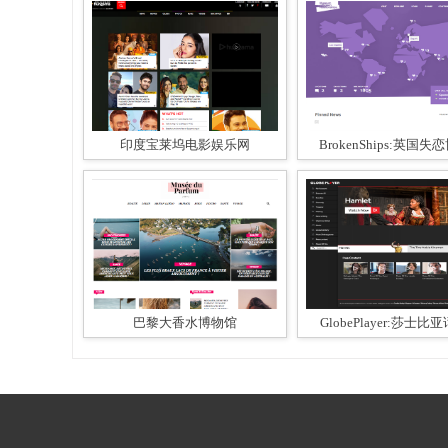
印度宝莱坞电影娱乐网
BrokenShips:英国失恋
巴黎大香水博物馆
GlobePlayer:莎士比亚话