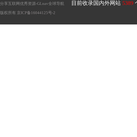
目前收录国内外网站
5389
分享互联网优秀资源-
GLnav全球导航
版权所有
京ICP备16044125号-2