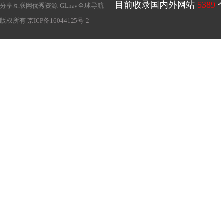
目前收录国内外网站
5389
分享互联网优秀资源-
GLnav全球导航
版权所有
京ICP备16044125号-2