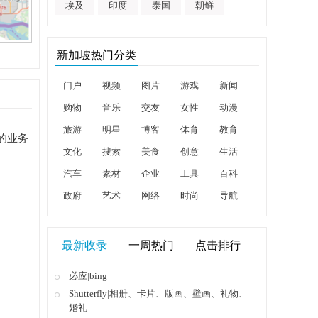
埃及
印度
泰国
朝鲜
新加坡热门分类
门户
视频
图片
游戏
新闻
购物
音乐
交友
女性
动漫
旅游
明星
博客
体育
教育
局的业务
文化
搜索
美食
创意
生活
汽车
素材
企业
工具
百科
政府
艺术
网络
时尚
导航
最新收录
一周热门
点击排行
必应|bing
Shutterfly|相册、卡片、版画、壁画、礼物、
婚礼