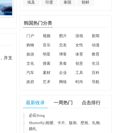
埃及
印度
泰国
朝鲜
韩国热门分类
门户
视频
图片
游戏
新闻
购物
音乐
交友
女性
动漫
旅游
明星
博客
体育
教育
，并支
文化
搜索
美食
创意
生活
汽车
素材
企业
工具
百科
政府
艺术
网络
时尚
导航
最新收录
一周热门
点击排行
必应|bing
Shutterfly|相册、卡片、版画、壁画、礼物、
婚礼