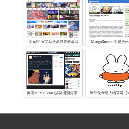
次元街|ACG动漫爱好者分享网
MangaStream:免费漫画
英国MeMeCenter搞笑漫画分享...
米菲兔卡通人物官网【Mi