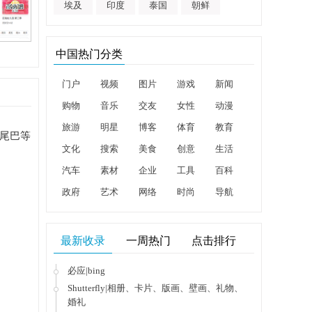
埃及
印度
泰国
朝鲜
中国热门分类
门户
视频
图片
游戏
新闻
购物
音乐
交友
女性
动漫
旅游
明星
博客
体育
教育
尾巴等
文化
搜索
美食
创意
生活
汽车
素材
企业
工具
百科
政府
艺术
网络
时尚
导航
最新收录
一周热门
点击排行
必应|bing
Shutterfly|相册、卡片、版画、壁画、礼物、
婚礼