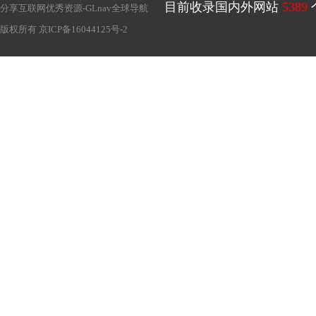
目前收录国内外网站
5389
分享互联网优秀资源-
GLnav全球导航
版权所有
京ICP备16044125号-2