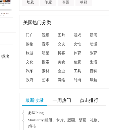
埃及
印度
泰国
朝鲜
美国热门分类
门户
视频
图片
游戏
新闻
购物
音乐
交友
女性
动漫
旅游
明星
博客
体育
教育
，或者
文化
搜索
美食
创意
生活
汽车
素材
企业
工具
百科
政府
艺术
网络
时尚
导航
最新收录
一周热门
点击排行
必应|bing
Shutterfly|相册、卡片、版画、壁画、礼物、
婚礼