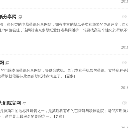
201
壁纸分享网
免费高清，多分类的电脑壁纸分享网站，拥有丰富的壁纸分类和频繁的更新速度，自
用户体验极佳，该网站由众多壁纸爱好者共同维护，想要找高清个性化的壁纸不
201
纸网
于俄罗斯的电脑桌面壁纸分享网站，提供台式机、笔记本和手机端的壁纸、支持多种分
的壁纸就需要从此类的壁纸站点淘金了。
[更多]
201
斯科大剧院官网
斯科大剧院是莫斯科的地标性建筑之一，是莫斯科有名的芭蕾舞与歌剧剧院；是俄罗斯历
下，是世界上最著名的剧院之一。
[更多]
201