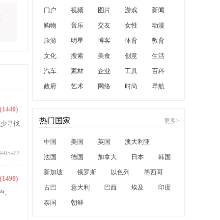
门户
视频
图片
游戏
新闻
旅
购物
音乐
交友
女性
动漫
旅游
明星
博客
体育
教育
文化
搜索
美食
创意
生活
汽车
素材
企业
工具
百科
政府
艺术
网络
时尚
导航
(1440)
热门国家
更多
>
减少寻找
中国
美国
英国
澳大利亚
9-05-22
法国
德国
加拿大
日本
韩国
新加坡
俄罗斯
以色列
墨西哥
(1490)
古巴
意大利
巴西
埃及
印度
户。
泰国
朝鲜