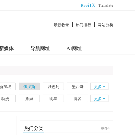
RSS订阅
|
Translate
最新收录
热门排行
网站分类
新媒体
导航网址
AI网址
新加坡
俄罗斯
以色列
墨西哥
更多
南非
新西兰
瑞士
波兰
动漫
旅游
明星
博客
更多
越南
印度尼西亚
伊朗
阿联酋
企业
工具
百科
政府
外贸
电子书籍
理财
大学
热门分类
更多
>