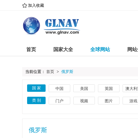
加入收藏
首页
国家大全
全球网站
网站
当前位置：
首页
>
俄罗斯
国 家
中国
美国
英国
澳大利
古巴
意大利
巴西
埃及
类 别
门户
视频
图片
游戏
葡萄牙
土耳其
瑞典
捷克
体育
教育
文化
搜索
菲律宾
希腊
丹麦
卢森
艺术
网络
时尚
导航
俄罗斯
英语