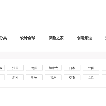
分类
设计全球
保险之家
创意频道
亚
法国
德国
加拿大
日本
韩国
印度
泰国
朝鲜
马来西亚
阿根廷
新闻
购物
音乐
交友
女性
荷兰
西班牙
芬兰
乌克兰
爱尔兰
美食
创意
生活
汽车
素材
堡
挪威
尼日利亚
品牌
杂志
银行
手机
摄影