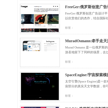
FreeGer:俄罗斯创意广
FreeGer:俄罗斯创意广
以欣赏他们的杰作，结合国际
标签：
MuradOsmann:牵手
Murad Osmann 是一
游圣地留下了同样的场景，去
标签：
SpaceEngine:宇宙探
太空引擎(Space Engi
宙部分的真实天文学数据，你
标签：