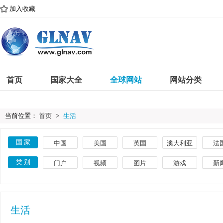
加入收藏
首页
国家大全
全球网站
网站分类
当前位置：
首页
>
生活
国 家
中国
美国
英国
澳大利亚
法
古巴
意大利
巴西
埃及
印
类 别
门户
视频
图片
游戏
新
葡萄牙
土耳其
瑞典
捷克
荷
体育
教育
文化
搜索
美
菲律宾
希腊
丹麦
卢森堡
挪
艺术
网络
时尚
导航
品
生活
英语