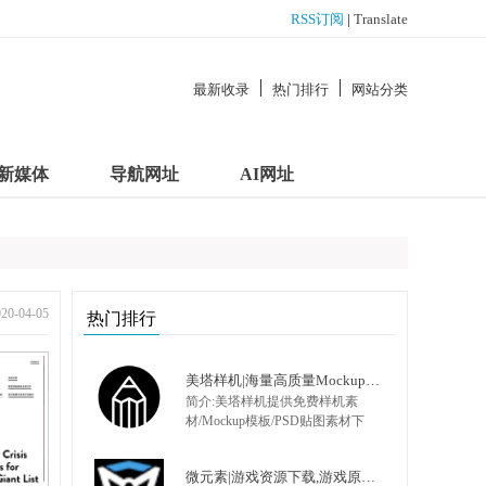
RSS订阅
|
Translate
最新收录
热门排行
网站分类
新媒体
导航网址
AI网址
-04-05
热门排行
美塔样机|海量高质量Mockup模板|PSD样机|展示模型
简介:美塔样机提供免费样机素
材/Mockup模板/PSD贴图素材下
载,包括办公用用品样机、VI样
机、Logo样机、化妆品样机、视
微元素|游戏资源下载,游戏原画,手机游戏资源,游戏开发资源 - Element3ds.com!
频饮料样机、药品保健样机、各