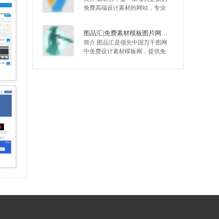
免费高端设计素材的网站，专业
为设计师提供PSD素材，矢量素
材，高清图片等高端设计素材。
图品汇|免费素材模板图片网，设计师都在使用的免费素材图片平台
素材中国素材天下，致力于成为
简介:图品汇是领先中国万千图网
国内设计天天使用的素材网站。
中免费设计素材模板网，提供免
费素材/模板/图片下载，包括名片/
画册/ppt/手抄报/模板等，致力将
中国优秀的设计师，高品质的设
计作品汇聚一起服务于用户，精
品原创，作品严格审核，日更新
2000+，高速免费下载。