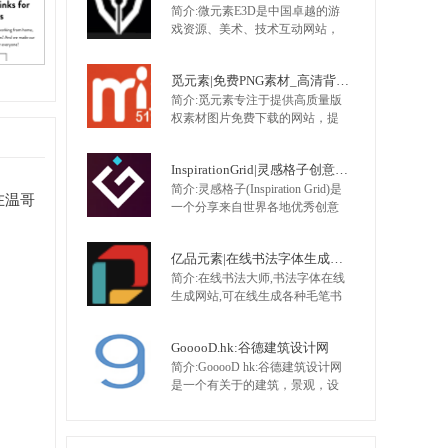
简介:微元素E3D是中国卓越的游
类盒子、包装盒、包装箱、牛皮
戏资源、美术、技术互动网站，
纸箱、电子产品样机、办公样
提供最全面的游戏资源，手机游
机。
戏资源，网页游戏资源，原画，
觅元素|免费PNG素材_高清背景图片免费下载网站
插画，Unity技术,UI，特效，动画
简介:觅元素专注于提供高质量版
等 大量不断更新的优质资源，是
权素材图片免费下载的网站，提
游戏开发者CG爱好者首选。
供优质png素材、高清背景素材、
图片素材、设计素材，找高质量
InspirationGrid|灵感格子创意案例网
版权素材就来觅元素
简介:灵感格子(Inspiration Grid)是
在温哥
一个分享来自世界各地优秀创意
人才的创意故事，主要涉及修复
设计、艺术、插画、排版、摄
亿品元素|在线书法字体生成网站
影、建筑、时尚、包装设计、产
简介:在线书法大师,书法字体在线
品设计、平面设计等，该网站成
生成网站,可在线生成各种毛笔书
立于2011年，想要寻找更多的灵
法字体、艺术字体。支持直接将
感不妨订阅该网站。
书法字体下载到矢量软件中编
GooooD.hk:谷德建筑设计网
辑。可选书法字体有行书书法
简介:GooooD hk:谷德建筑设计网
体、草书体、楷体、隶书、篆书
是一个有关于的建筑，景观，设
等；可以设置书法字体大小、字
计，艺术在线的站点，用创新的
体颜色和背景色等。包含古代各
方式发现创意。当前核心领域是
家书体，如颜体字，柳体字，王
资讯，每天发布最新讯息，范围
羲之行书…