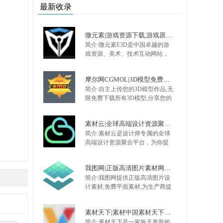
涵盖建筑，景观，设计，艺术。
最新收录
同时还有一系列gooood独家专
访，带你探访各样设计人生。
微元素|游戏资源下载,游戏原画,手机游戏资源,游戏开发资源 - Element3ds.com!
简介:微元素E3D是中国卓越的游
戏资源、美术、技术互动网站，
提供最全面的游戏资源，手机游
戏资源，网页游戏资源，原画，
摩尔网CGMOL|3D模型免费共享,出售交易平台,设计师互动平台,分享改变未来
插画，Unity技术,UI，特效，动画
简介:自主上传您的3D模型作品,无
等 大量不断更新的优质资源，是
限免费下载所有3D模型,分享您的
游戏开发者CG爱好者首选。
3D模型制作经验,您的3D作品网络
存储库,您的CG作品出售平台,模型
素材云|全球高端设计资源聚合平台
卖钱网,3D模型共享出售中心：摩
简介:素材云是设计师专属的全球
尔网
高端设计资源聚合平台，为你提
供国外ui8、envato、
creativemarket、graphicriver、
我图网|正版高清图片素材网站,免费平面,品牌包装,背景墙,装饰画素材下载
designcuts、gumroad、3d sky等各
简介:我图网提供正版高清图片设
大知名平台的UI素材、海报模
计素材,免费平面素材,为生产商提
板、办公素材、3D模型、CAD图
供工业品牌包装设计解决方案,包
库、免费商用字体、设计插件等
括背景墙/文化墙/装饰画/包装/样
素材资源。
素材天下|素材中国素材天下专业设计素材网
机/CAD/印花图案以及党政类的
简介:素材天下是一家每天更新的
PPT/Word/Excel模板下载.