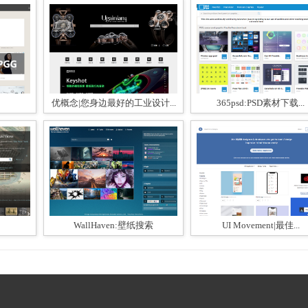
优概念|您身边最好的工业设计...
365psd:PSD素材下载...
WallHaven:壁纸搜索
UI Movement|最佳...