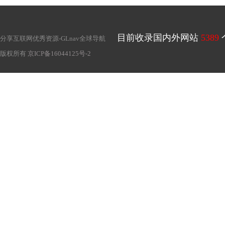
目前收录国内外网站
5389
分享互联网优秀资源-
GLnav全球导航
版权所有
京ICP备16044125号-2