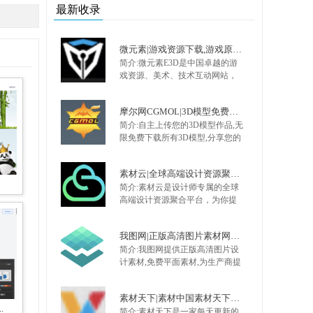
西。
最新收录
微元素|游戏资源下载,游戏原画,手机游戏资源,游戏开发资源 - Element3ds.com!
简介:微元素E3D是中国卓越的游
戏资源、美术、技术互动网站，
提供最全面的游戏资源，手机游
戏资源，网页游戏资源，原画，
摩尔网CGMOL|3D模型免费共享,出售交易平台,设计师互动平台,分享改变未来
插画，Unity技术,UI，特效，动画
简介:自主上传您的3D模型作品,无
等 大量不断更新的优质资源，是
限免费下载所有3D模型,分享您的
游戏开发者CG爱好者首选。
3D模型制作经验,您的3D作品网络
存储库,您的CG作品出售平台,模型
素材云|全球高端设计资源聚合平台
卖钱网,3D模型共享出售中心：摩
简介:素材云是设计师专属的全球
尔网
高端设计资源聚合平台，为你提
供国外ui8、envato、
creativemarket、graphicriver、
我图网|正版高清图片素材网站,免费平面,品牌包装,背景墙,装饰画素材下载
designcuts、gumroad、3d sky等各
简介:我图网提供正版高清图片设
大知名平台的UI素材、海报模
计素材,免费平面素材,为生产商提
板、办公素材、3D模型、CAD图
供工业品牌包装设计解决方案,包
库、免费商用字体、设计插件等
括背景墙/文化墙/装饰画/包装/样
素材资源。
素材天下|素材中国素材天下专业设计素材网
机/CAD/印花图案以及党政类的
.
简介:素材天下是一家每天更新的
PPT/Word/Excel模板下载.