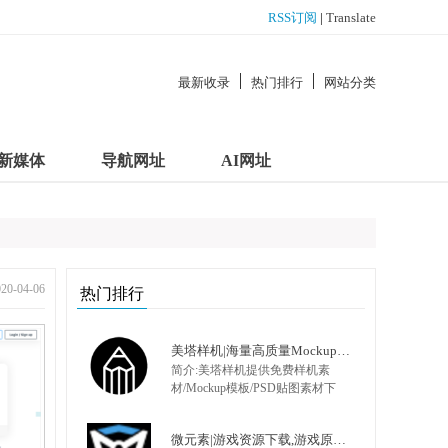
RSS订阅
|
Translate
最新收录
热门排行
网站分类
新媒体
导航网址
AI网址
-04-06
热门排行
美塔样机|海量高质量Mockup模板|PSD样机|展示模型
简介:美塔样机提供免费样机素
材/Mockup模板/PSD贴图素材下
载,包括办公用用品样机、VI样
机、Logo样机、化妆品样机、视
微元素|游戏资源下载,游戏原画,手机游戏资源,游戏开发资源 - Element3ds.com!
频饮料样机、药品保健样机、各