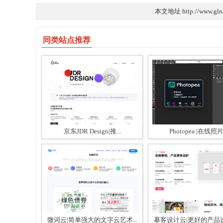
本文地址 http://www.gln
同类站点推荐
京东JDR Design|推...
Photopea |在线照片.
微词云|简单强大的文字云艺术...
摹客设计云|更好的产品设计