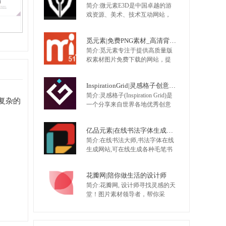
简介:微元素E3D是中国卓越的游
类盒子、包装盒、包装箱、牛皮
戏资源、美术、技术互动网站，
纸箱、电子产品样机、办公样
提供最全面的游戏资源，手机游
机。
戏资源，网页游戏资源，原画，
觅元素|免费PNG素材_高清背景图片免费下载网站
插画，Unity技术,UI，特效，动画
简介:觅元素专注于提供高质量版
等 大量不断更新的优质资源，是
权素材图片免费下载的网站，提
游戏开发者CG爱好者首选。
供优质png素材、高清背景素材、
图片素材、设计素材，找高质量
InspirationGrid|灵感格子创意案例网
版权素材就来觅元素
简介:灵感格子(Inspiration Grid)是
复杂的
一个分享来自世界各地优秀创意
人才的创意故事，主要涉及修复
设计、艺术、插画、排版、摄
亿品元素|在线书法字体生成网站
影、建筑、时尚、包装设计、产
简介:在线书法大师,书法字体在线
品设计、平面设计等，该网站成
生成网站,可在线生成各种毛笔书
立于2011年，想要寻找更多的灵
法字体、艺术字体。支持直接将
感不妨订阅该网站。
书法字体下载到矢量软件中编
花瓣网|陪你做生活的设计师
辑。可选书法字体有行书书法
简介:花瓣网, 设计师寻找灵感的天
体、草书体、楷体、隶书、篆书
堂！图片素材领导者，帮你采
等；可以设置书法字体大小、字
集、发现网络上你喜欢的事物。
体颜色和背景色等。包含古代各
你可以用它收集灵感,保存有用的
家书体，如颜体字，柳体字，王
素材,计划旅行,晒晒自己想要的东
羲之行书…