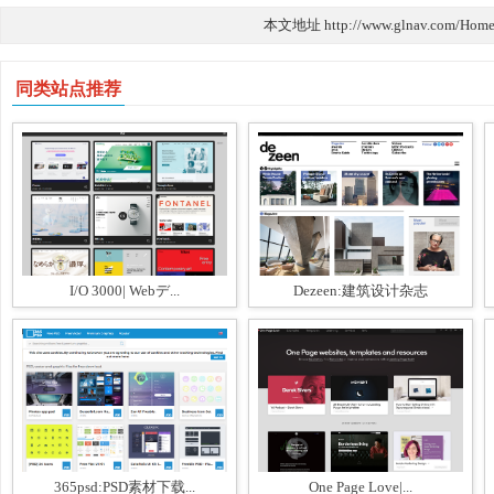
本文地址 http://www.glnav.com/Home
同类站点推荐
I/O 3000| Webデ...
Dezeen:建筑设计杂志
365psd:PSD素材下载...
One Page Love|...