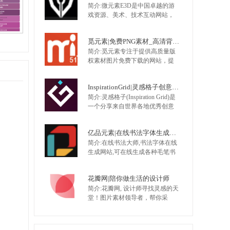
简介:微元素E3D是中国卓越的游
类盒子、包装盒、包装箱、牛皮
戏资源、美术、技术互动网站，
纸箱、电子产品样机、办公样
提供最全面的游戏资源，手机游
机。
戏资源，网页游戏资源，原画，
觅元素|免费PNG素材_高清背景图片免费下载网站
插画，Unity技术,UI，特效，动画
简介:觅元素专注于提供高质量版
等 大量不断更新的优质资源，是
权素材图片免费下载的网站，提
游戏开发者CG爱好者首选。
供优质png素材、高清背景素材、
图片素材、设计素材，找高质量
InspirationGrid|灵感格子创意案例网
版权素材就来觅元素
简介:灵感格子(Inspiration Grid)是
一个分享来自世界各地优秀创意
人才的创意故事，主要涉及修复
设计、艺术、插画、排版、摄
亿品元素|在线书法字体生成网站
影、建筑、时尚、包装设计、产
简介:在线书法大师,书法字体在线
品设计、平面设计等，该网站成
生成网站,可在线生成各种毛笔书
立于2011年，想要寻找更多的灵
法字体、艺术字体。支持直接将
感不妨订阅该网站。
书法字体下载到矢量软件中编
花瓣网|陪你做生活的设计师
辑。可选书法字体有行书书法
简介:花瓣网, 设计师寻找灵感的天
体、草书体、楷体、隶书、篆书
堂！图片素材领导者，帮你采
等；可以设置书法字体大小、字
集、发现网络上你喜欢的事物。
体颜色和背景色等。包含古代各
你可以用它收集灵感,保存有用的
家书体，如颜体字，柳体字，王
素材,计划旅行,晒晒自己想要的东
羲之行书…