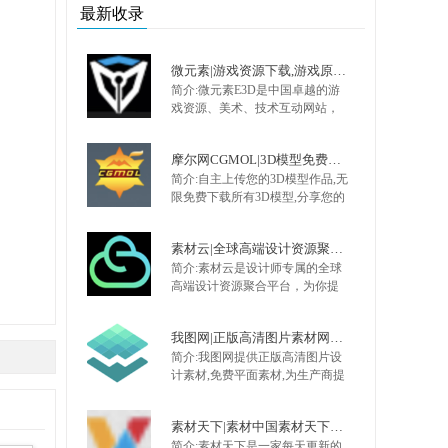
西。
最新收录
微元素|游戏资源下载,游戏原画,手机游戏资源,游戏开发资源 - Element3ds.com!
简介:微元素E3D是中国卓越的游
戏资源、美术、技术互动网站，
提供最全面的游戏资源，手机游
戏资源，网页游戏资源，原画，
摩尔网CGMOL|3D模型免费共享,出售交易平台,设计师互动平台,分享改变未来
插画，Unity技术,UI，特效，动画
简介:自主上传您的3D模型作品,无
等 大量不断更新的优质资源，是
限免费下载所有3D模型,分享您的
游戏开发者CG爱好者首选。
3D模型制作经验,您的3D作品网络
存储库,您的CG作品出售平台,模型
素材云|全球高端设计资源聚合平台
卖钱网,3D模型共享出售中心：摩
简介:素材云是设计师专属的全球
尔网
高端设计资源聚合平台，为你提
供国外ui8、envato、
creativemarket、graphicriver、
我图网|正版高清图片素材网站,免费平面,品牌包装,背景墙,装饰画素材下载
designcuts、gumroad、3d sky等各
简介:我图网提供正版高清图片设
大知名平台的UI素材、海报模
计素材,免费平面素材,为生产商提
板、办公素材、3D模型、CAD图
供工业品牌包装设计解决方案,包
库、免费商用字体、设计插件等
括背景墙/文化墙/装饰画/包装/样
素材资源。
素材天下|素材中国素材天下专业设计素材网
机/CAD/印花图案以及党政类的
简介:素材天下是一家每天更新的
PPT/Word/Excel模板下载.