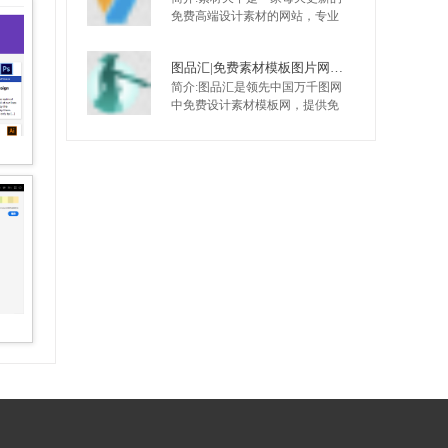
免费高端设计素材的网站，专业
为设计师提供PSD素材，矢量素
材，高清图片等高端设计素材。
图品汇|免费素材模板图片网，设计师都在使用的免费素材图片平台
素材中国素材天下，致力于成为
简介:图品汇是领先中国万千图网
国内设计天天使用的素材网站。
中免费设计素材模板网，提供免
费素材/模板/图片下载，包括名片/
画册/ppt/手抄报/模板等，致力将
中国优秀的设计师，高品质的设
计作品汇聚一起服务于用户，精
品原创，作品严格审核，日更新
2000+，高速免费下载。