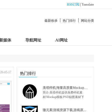
RSS订阅
|
Translate
最新收录
热门排行
网站分类
新媒体
导航网址
AI网址
-05-17
热门排行
美塔样机|海量高质量Mockup模板|PSD样机|展示模型
简介:美塔样机提供免费样机素
材/Mockup模板/PSD贴图素材下
载,包括办公用用品样机、VI样
机、Logo样机、化妆品样机、视
微元素|游戏资源下载,游戏原画,手机游戏资源,游戏开发资源 - Element3ds.com!
频饮料样机、药品保健样机、各