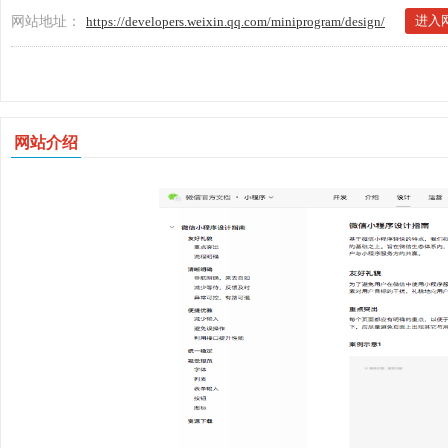
进入
网站地址：
https://developers.weixin.qq.com/miniprogram/design/
网站介绍