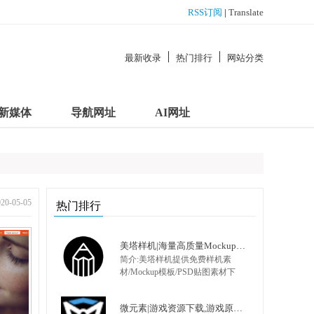
RSS订阅
|
Translate
最新收录
热门排行
网站分类
新媒体
导航网址
AI网址
-05-05
热门排行
美塔样机|海量高质量Mockup模板|PSD样机|展示模型
简介:美塔样机提供免费样机素
材/Mockup模板/PSD贴图素材下
载,包括办公用用品样机、VI样
机、Logo样机、化妆品样机、视
微元素|游戏资源下载,游戏原画,手机游戏资源,游戏开发资源 - Element3ds.com!
频饮料样机、药品保健样机、各