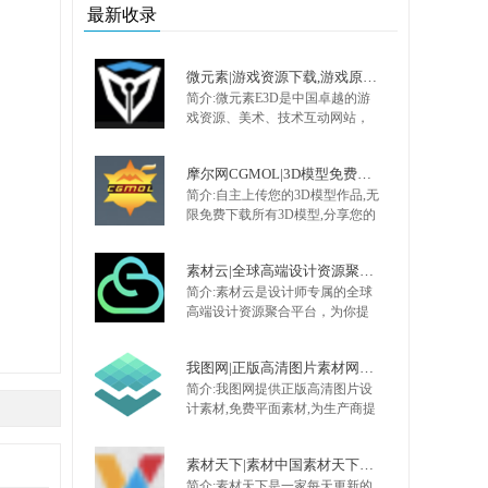
涵盖建筑，景观，设计，艺术。
最新收录
同时还有一系列gooood独家专
访，带你探访各样设计人生。
微元素|游戏资源下载,游戏原画,手机游戏资源,游戏开发资源 - Element3ds.com!
简介:微元素E3D是中国卓越的游
戏资源、美术、技术互动网站，
提供最全面的游戏资源，手机游
戏资源，网页游戏资源，原画，
摩尔网CGMOL|3D模型免费共享,出售交易平台,设计师互动平台,分享改变未来
插画，Unity技术,UI，特效，动画
简介:自主上传您的3D模型作品,无
等 大量不断更新的优质资源，是
限免费下载所有3D模型,分享您的
游戏开发者CG爱好者首选。
3D模型制作经验,您的3D作品网络
存储库,您的CG作品出售平台,模型
素材云|全球高端设计资源聚合平台
卖钱网,3D模型共享出售中心：摩
简介:素材云是设计师专属的全球
尔网
高端设计资源聚合平台，为你提
供国外ui8、envato、
creativemarket、graphicriver、
我图网|正版高清图片素材网站,免费平面,品牌包装,背景墙,装饰画素材下载
designcuts、gumroad、3d sky等各
简介:我图网提供正版高清图片设
大知名平台的UI素材、海报模
计素材,免费平面素材,为生产商提
板、办公素材、3D模型、CAD图
供工业品牌包装设计解决方案,包
库、免费商用字体、设计插件等
括背景墙/文化墙/装饰画/包装/样
素材资源。
素材天下|素材中国素材天下专业设计素材网
机/CAD/印花图案以及党政类的
简介:素材天下是一家每天更新的
PPT/Word/Excel模板下载.