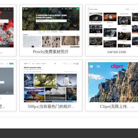
..
Pexels|免费素材照片
car-ux.com
...
500px|当前最热门的相片...
Cliprr|无限上传、...