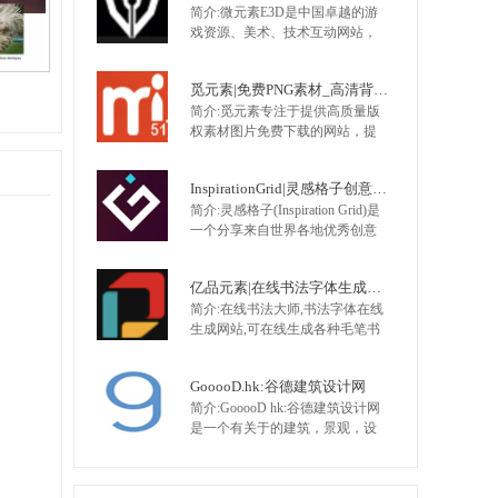
简介:微元素E3D是中国卓越的游
类盒子、包装盒、包装箱、牛皮
戏资源、美术、技术互动网站，
纸箱、电子产品样机、办公样
提供最全面的游戏资源，手机游
机。
戏资源，网页游戏资源，原画，
觅元素|免费PNG素材_高清背景图片免费下载网站
插画，Unity技术,UI，特效，动画
简介:觅元素专注于提供高质量版
等 大量不断更新的优质资源，是
权素材图片免费下载的网站，提
游戏开发者CG爱好者首选。
供优质png素材、高清背景素材、
图片素材、设计素材，找高质量
InspirationGrid|灵感格子创意案例网
版权素材就来觅元素
简介:灵感格子(Inspiration Grid)是
一个分享来自世界各地优秀创意
人才的创意故事，主要涉及修复
设计、艺术、插画、排版、摄
亿品元素|在线书法字体生成网站
影、建筑、时尚、包装设计、产
简介:在线书法大师,书法字体在线
品设计、平面设计等，该网站成
生成网站,可在线生成各种毛笔书
立于2011年，想要寻找更多的灵
法字体、艺术字体。支持直接将
感不妨订阅该网站。
书法字体下载到矢量软件中编
GooooD.hk:谷德建筑设计网
辑。可选书法字体有行书书法
简介:GooooD hk:谷德建筑设计网
体、草书体、楷体、隶书、篆书
是一个有关于的建筑，景观，设
等；可以设置书法字体大小、字
计，艺术在线的站点，用创新的
体颜色和背景色等。包含古代各
方式发现创意。当前核心领域是
家书体，如颜体字，柳体字，王
资讯，每天发布最新讯息，范围
羲之行书…