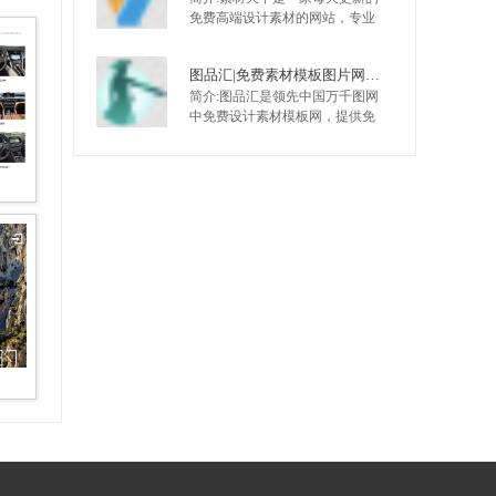
免费高端设计素材的网站，专业
为设计师提供PSD素材，矢量素
材，高清图片等高端设计素材。
图品汇|免费素材模板图片网，设计师都在使用的免费素材图片平台
素材中国素材天下，致力于成为
简介:图品汇是领先中国万千图网
国内设计天天使用的素材网站。
中免费设计素材模板网，提供免
费素材/模板/图片下载，包括名片/
画册/ppt/手抄报/模板等，致力将
中国优秀的设计师，高品质的设
计作品汇聚一起服务于用户，精
品原创，作品严格审核，日更新
2000+，高速免费下载。